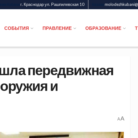
г. Краснодар ул. Рашпилевская 10
molodezhkubani@m
дежи Кубани
Казаки
СОБЫТИЯ
ПРАВЛЕНИЕ
ОБРАЗОВАНИЕ
ошла передвижная
 оружия и
A
A