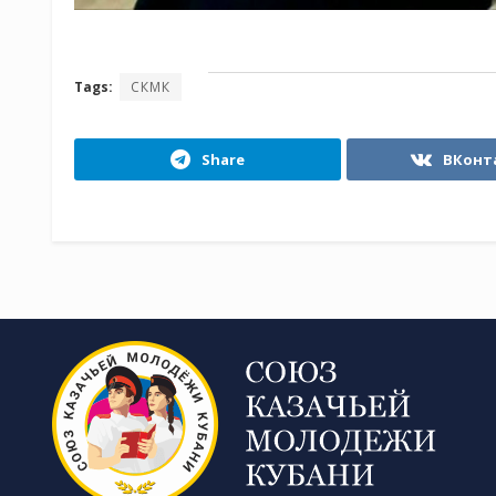
Tags:
СКМК
Share
ВКонт