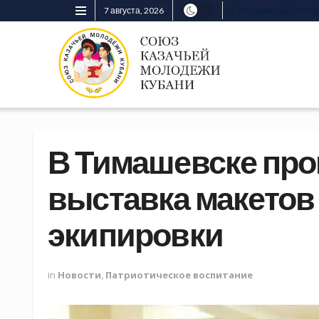
7 августа, 2026
Союз казачьей моло
В Тимашевске пр
выставка макетов
экипировки
in
Новости
,
Патриотическое воспитание