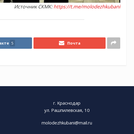
Источник СКМК:
https://t.me/molodezhkubani
акте
5
Почта
г. Краснодар
ул. Рашпилевская, 10
molodezhkubani@mail.ru