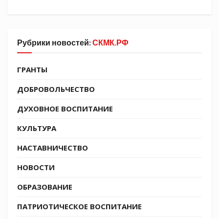
Стратегии государственной политики в
отношении российского казачества на 2021-
2030 гг. открывает новый профиль
Рубрики новостей:
СКМК.РФ
бакалавриата «История. Казачество в истории
России» и первый набор состоится в 2023 году.
ГРАНТЫ
пресс-служба Кавказского казачьего
ДОБРОВОЛЬЧЕСТВО
отдела
ДУХОВНОЕ ВОСПИТАНИЕ
КУЛЬТУРА
НАСТАВНИЧЕСТВО
НОВОСТИ
ОБРАЗОВАНИЕ
ПАТРИОТИЧЕСКОЕ ВОСПИТАНИЕ