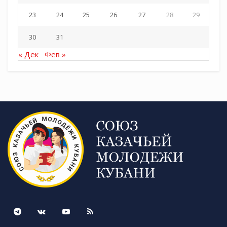
23
24
25
26
27
28
29
30
31
« Дек
Фев »
Источник СКМК:
https://t.me/molodezhkubani
Tags:
СКМК