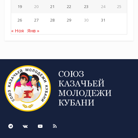
19
20
21
22
23
24
25
26
27
28
29
30
31
« Ноя
Янв »