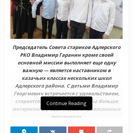
Председатель Совета стариков Адлерского
РКО Владимир Гаранин кроме своей
основной миссии выполняет еще одну
важную — является наставником в
казачьих классах нескольких школ
Адлерского района. С детьми Владимир
Георгиевич встречается с удовольствием,
старается рассказать как можно больше
Continue Reading
интересного о казачестве, о православных
праздниках.
Недавняя его встреча с казачатами школы №28