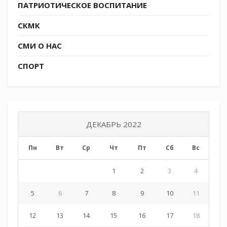
ПАТРИОТИЧЕСКОЕ ВОСПИТАНИЕ
на халат Деда Мороза. Казак-наставник от
имени казачества и Деда Мороза поздравил
СКМК
ребят и их учительницу с наступающими
праздниками, пожалел хороших отметок и
СМИ О НАС
радостных дней.
СПОРТ
Надежда Луганская
Источник:
https://t.me/molodezhkubani
Tags:
СКМК
ДЕКАБРЬ 2022
Пн
Вт
Ср
Чт
Пт
Сб
Вс
1
2
3
4
5
6
7
8
9
10
11
12
13
14
15
16
17
18