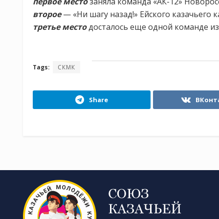
первое место
заняла команда «АК-12» Новоросс
второе
— «Ни шагу назад!» Ейского казачьего к
третье место
досталось еще одной команде из 
Tags:
СКМК
Share
ВКонт