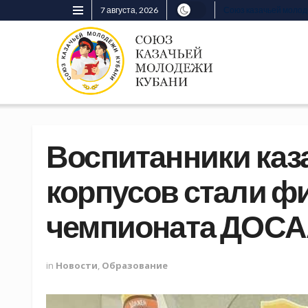
7 августа, 2026
Союз казачьей моло
Воспитанники каз
корпусов стали ф
чемпионата ДОС
in
Новости
,
Образование