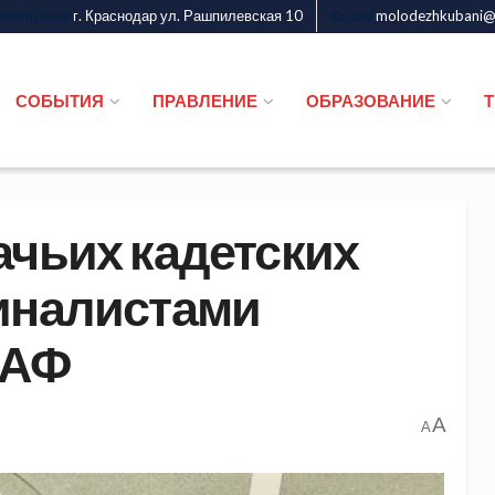
г. Краснодар ул. Рашпилевская 10
molodezhkubani@m
дежи Кубани
Казаки
СОБЫТИЯ
ПРАВЛЕНИЕ
ОБРАЗОВАНИЕ
ачьих кадетских
иналистами
ААФ
A
A