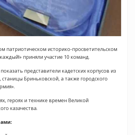
ом патриотическом историко-просветительском
аждый!» приняли участие 10 команд.
 показать представители кадетских корпусов из
, станицы Бриньковской, а также городского
рмия».
х, героях и технике времен Великой
ого казачества.
ами: