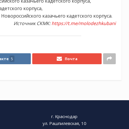
ийского казачьего кадетского корпуса,
адетского корпуса,
Новороссийского казачьего кадетского корпуса.
Источник СКМК:
https://t.me/molodezhkubani
акте
5
Почта
г. Краснодар
ул. Рашпилевская, 10