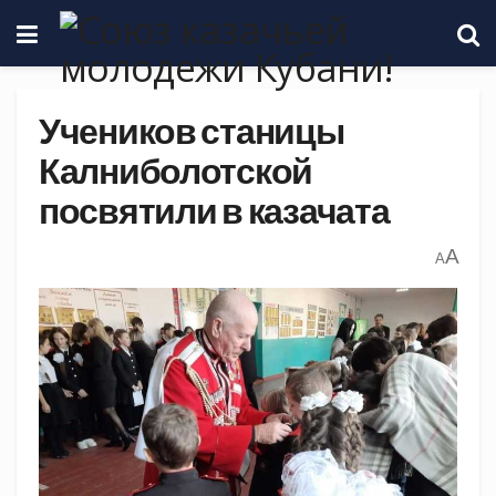
Учеников станицы
Калниболотской
посвятили в казачата
A
A