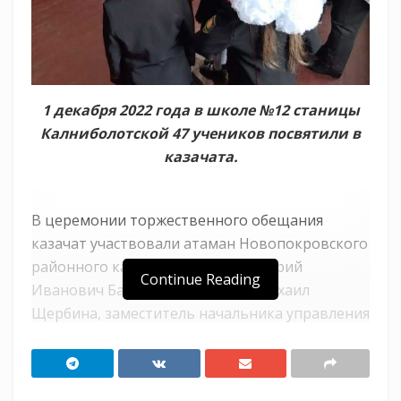
1 декабря 2022 года в школе №12 станицы
Калниболотской 47 учеников посвятили в
казачата.
В церемонии торжественного обещания
казачат участвовали атаман Новопокровского
районного казачьего общества Юрий
Continue Reading
Иванович Бакачёв, священник Михаил
Щербина, заместитель начальника управления
образования Наталья Владимировна Оськина,
атаман Калниболотского хуторского казачьего
общества Николай Алексеевич Романчук,