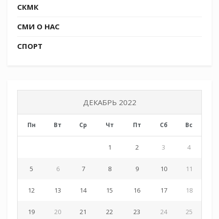
СКМК
благословил казачат.
СМИ О НАС
СПОРТ
ДЕКАБРЬ 2022
Пн
Вт
Ср
Чт
Пт
Сб
Вс
1
2
3
4
5
6
7
8
9
10
11
Радостным моментом мероприятия стало
12
13
14
15
16
17
18
вручение казачатам грамот за «За отличные
показатели в учебе, активное участие в жизни
19
20
21
22
23
24
25