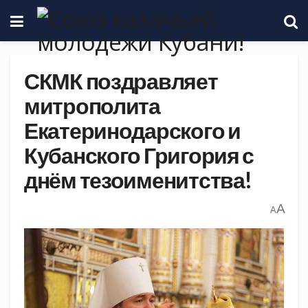
СКМК поздравляет
митрополита
Екатеринодарского и
Кубанского Григория с
днём тезоименитства!
A
A