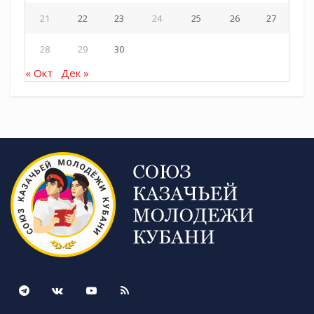
21
22
23
24
25
26
27
28
29
30
« Окт
Дек »