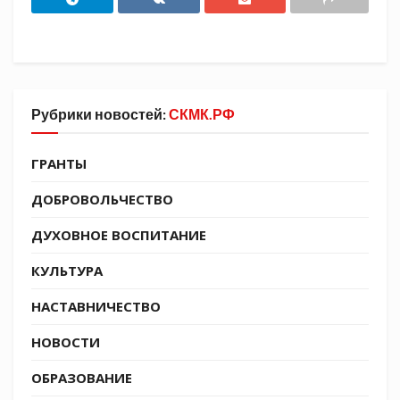
находитесь, и покровительства святого
Григория Паламы, Вашего Небесного
заступника и молитвенника.
Многая и благая лета!
Рубрики новостей:
СКМК.РФ
Источник СКМК:
https://t.me/molodezhkubani
ГРАНТЫ
Tags:
СКМК
ДОБРОВОЛЬЧЕСТВО
ДУХОВНОЕ ВОСПИТАНИЕ
КУЛЬТУРА
НАСТАВНИЧЕСТВО
НОВОСТИ
ОБРАЗОВАНИЕ