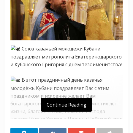
Союз казачьей молодёжи Кубани
поздравляет митрополита Екатеринодарского
и Кубанского Григория с днём тезоименитства!
В этот праздничный день казачья
молодёжь Кубани поздравляет Вас с этим
праздником и искренне желает Вам
богатырского здоровья, многих и многих лет
Continue Reading
жизни, благоденствия, помощи Господа
нашего Иисуса Христа и Царицы Небесной, под
благодатным Покровом Которой Вы всегда