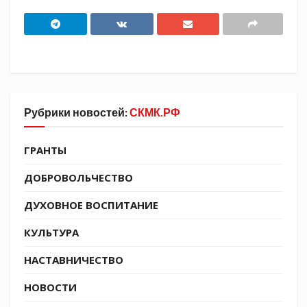
Рубрики новостей:
СКМК.РФ
ГРАНТЫ
Студенты соревновались в стрельбе из ИШ-38,
разборке/сборке автомата АК-74 на время,
ДОБРОВОЛЬЧЕСТВО
заряжении магазина 15 патронами на время,
ДУХОВНОЕ ВОСПИТАНИЕ
надевании противогаза на время.
КУЛЬТУРА
НАСТАВНИЧЕСТВО
НОВОСТИ