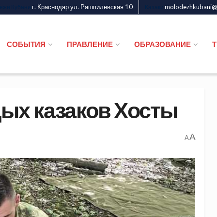
г. Краснодар ул. Рашпилевская 10
molodezhkubani@m
дежи Кубани
Казаки
СОБЫТИЯ
ПРАВЛЕНИЕ
ОБРАЗОВАНИЕ
ых казаков Хосты
A
A