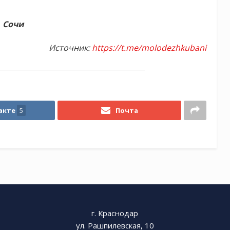
. Сочи
Источник:
https://t.me/molodezhkubani
акте
5
Почта
г. Краснодар
ул. Рашпилевская, 10