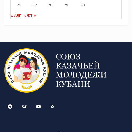
26
27
28
29
30
традиционно считается Днем образования
Краснодарского края, – отметил Иван
« Авг
Окт »
Васильевич.
После детско-родительской разминки был дан