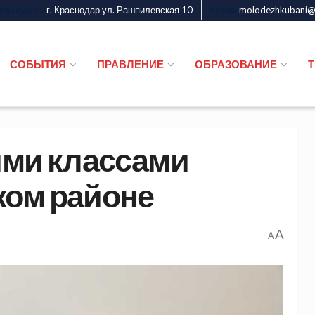
г. Краснодар ул. Рашпилевская 10
molodezhkubani@m
дежи Кубани
Казаки
СОБЫТИЯ
ПРАВЛЕНИЕ
ОБРАЗОВАНИЕ
ими классами
ком районе
A
A