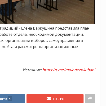
традиций» Елена Варкушина представила план
о работе отдела, необходимой документации,
лах, организации выборов самоуправления в
ак же были рассмотрены организационные
Источник:
https://t.me/molodezhkubani
акте
5
Почта