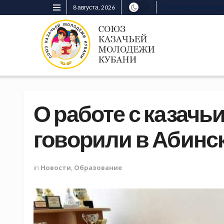
8 августа, 2026
Союз казачьей моло
О работе с казачь
говорили в Абинс
in
Новости
,
Образование