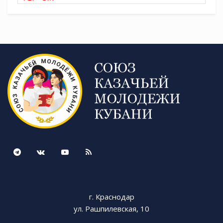
впервые надели свою новую форму,
разработанную ими самими.
Источник: пресс-служба Центрального РКО
г. Сочи
Источник:
https://t.me/molodezhkubani
Tags:
Святогорец
СКМК
г. Краснодар
ул. Рашпилевская, 10