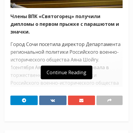
Члены ВПК «Святогорец» получили
дипломы о первом прыжке с парашютом и
значки.
Город Сочи посетила директор Департамента
региональной политики Российского военно-
исторического общества Аяна Шойгу.
1сентября Аяна Алексеевна участвовала в
Continue Reading
торжественном открытии выставки
Российского военно-исторического общества
«Юные защитники Родины» . Выставка
посвящена юным героям – участникам
Великой Отечественной войны.