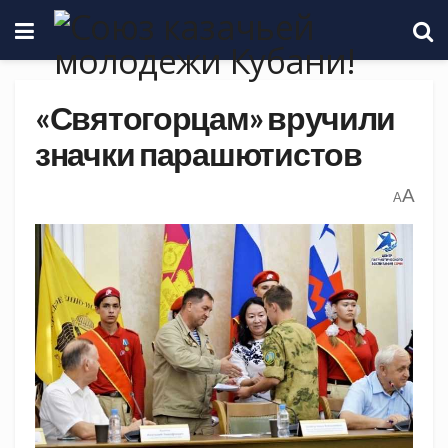
«Святогорцам» вручили
значки парашютистов
A
A