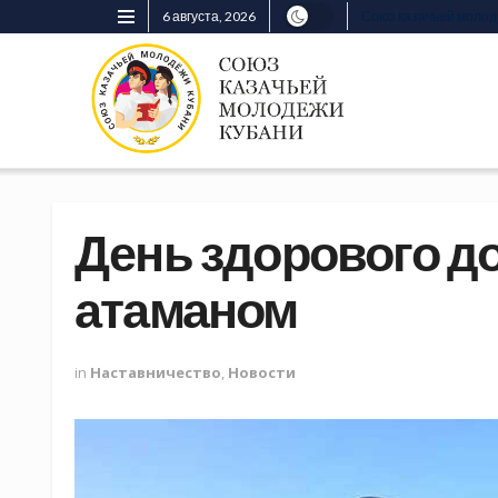
6 августа, 2026
Союз казачьей моло
День здорового до
атаманом
in
Наставничество
,
Новости