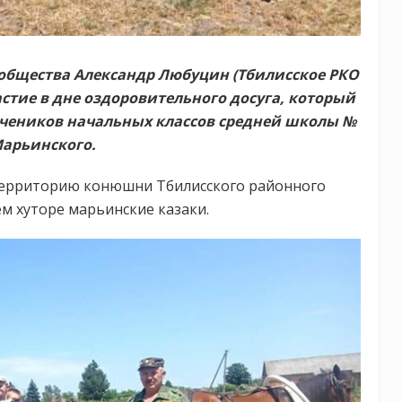
 общества Александр Любуцин (Тбилисское РКО
астие в дне оздоровительного досуга, который
 учеников начальных классов средней школы №
Марьинского.
 территорию конюшни Тбилисского районного
м хуторе марьинские казаки.