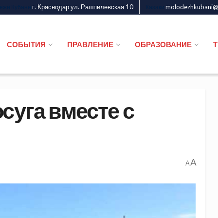
г. Краснодар ул. Рашпилевская 10
molodezhkubani@m
дежи Кубани
Казаки
СОБЫТИЯ
ПРАВЛЕНИЕ
ОБРАЗОВАНИЕ
суга вместе с
A
A