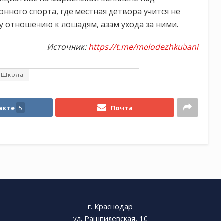
нного спорта, где местная детвора учится не
у отношению к лошадям, азам ухода за ними.
Источник:
https://t.me/molodezhkubani
Школа
акте
5
Почта
г. Краснодар
ул. Рашпилевская, 10