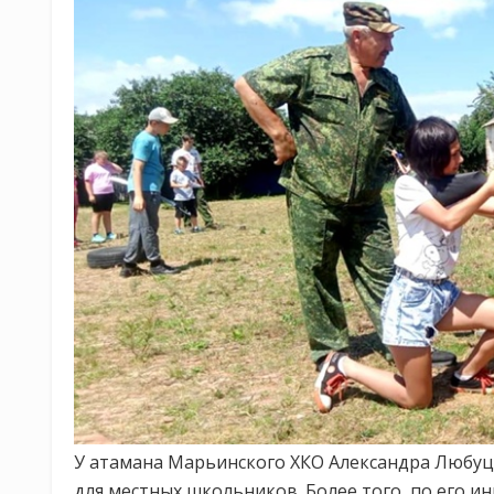
У атамана Марьинского ХКО Александра Любуц
для местных школьников. Более того, по его 