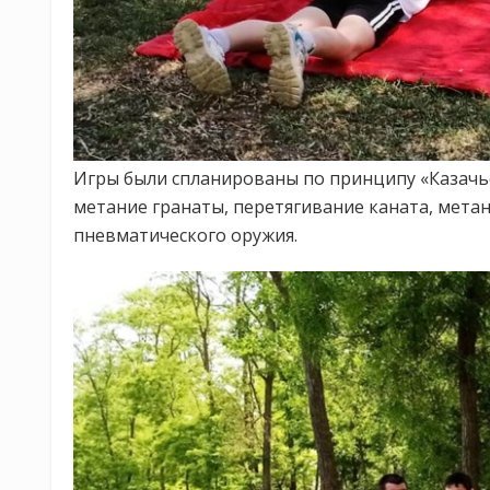
Игры были спланированы по принципу «Казачье
метание гранаты, перетягивание каната, мета
пневматического оружия.