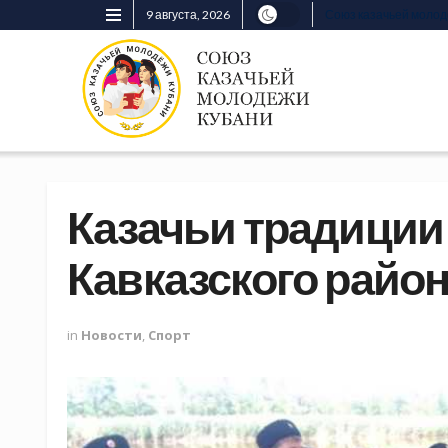
9 августа, 2026
Союз казачьей моло
Казачьи традиции 
Кавказского райо
in
Новости
,
Спорт