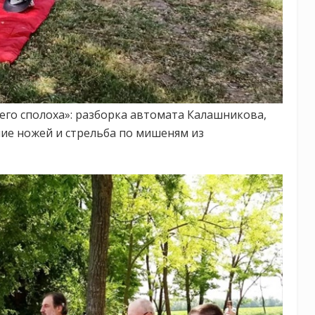
го сполоха»: разборка автомата Калашникова,
ние ножей и стрельба по мишеням из