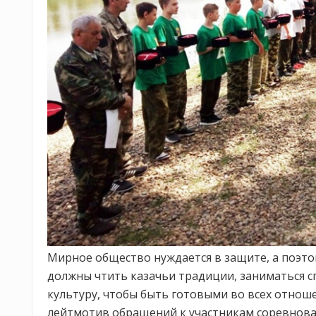
Мирное общество нуждается в защите, а поэто
должны чтить казачьи традиции, заниматься 
культуру, чтобы быть готовыми во всех отнош
лейтмотив обращений к участникам соревнова