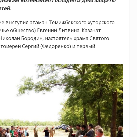
дникам Вознесения Господня и Дню защиты
етей.
е выступил атаман Темижбекского хуторского
ачье общество) Евгений Литвина. Казачат
Николай Бородин, настоятель храма Святого
тоиерей Сергий (Федоренко) и первый