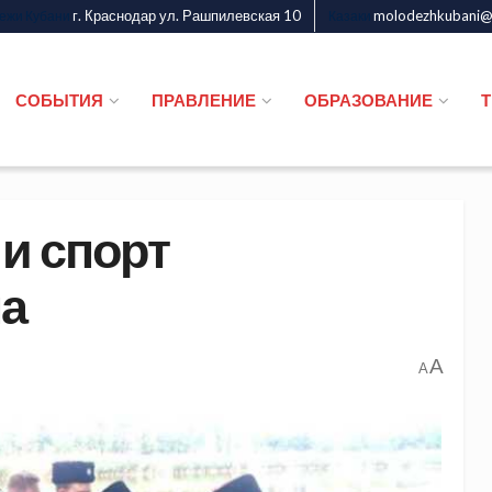
г. Краснодар ул. Рашпилевская 10
molodezhkubani@m
дежи Кубани
Казаки
СОБЫТИЯ
ПРАВЛЕНИЕ
ОБРАЗОВАНИЕ
и спорт
на
A
A