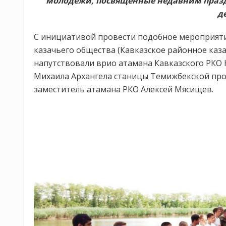
молодёжи, посвящённые недавним праз
д
С инициативой провести подобное мероприяти
казачьего общества (Кавказское районное каз
напутствовали врио атамана Кавказского РКО 
Михаила Архангела станицы Темижбекской про
заместитель атамана РКО Алексей Мясищев.