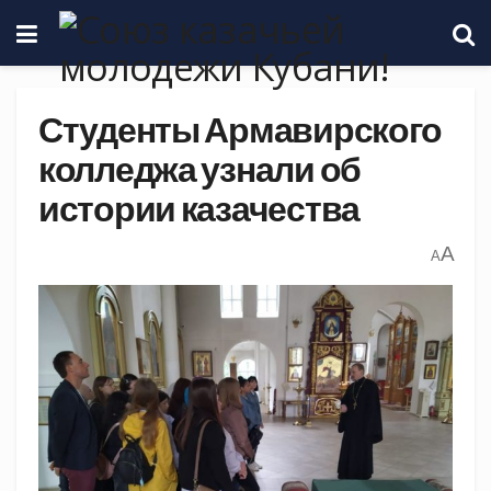
Студенты Армавирского
колледжа узнали об
истории казачества
A
A