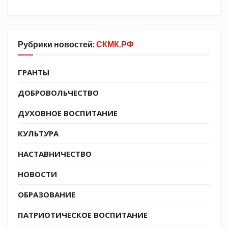
Рубрики новостей:
СКМК.РФ
Сначала студенты посетили музейную
ГРАНТЫ
экспозицию, которая совсем недавно была
ДОБРОВОЛЬЧЕСТВО
установлена в помещении штаба. На ней
представлены экспонаты разных исторических
ДУХОВНОЕ ВОСПИТАНИЕ
периодов развития казачества. Краевед Игорь
Климушин рассказал ребятам об истории
КУЛЬТУРА
казачества на Кубани.
НАСТАВНИЧЕСТВО
НОВОСТИ
ОБРАЗОВАНИЕ
ПАТРИОТИЧЕСКОЕ ВОСПИТАНИЕ