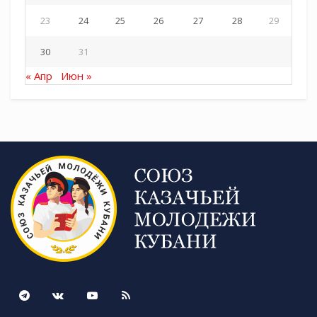
23
24
25
26
27
28
29
30
31
« Апр
Июн »