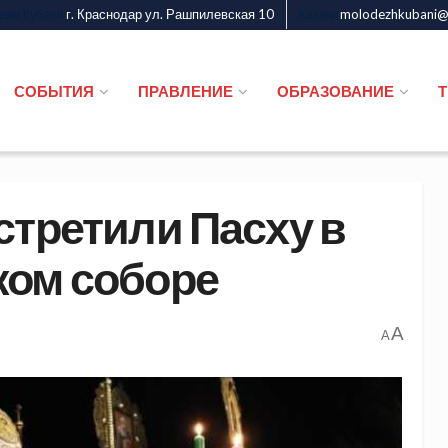
г. Краснодар ул. Рашпилевская 10
molodezhkubani@m
дежи Кубани
Казаки
СОБЫТИЯ
ПРАВЛЕНИЕ
ОБРАЗОВАНИЕ
стретили Пасху в
ком соборе
A
A