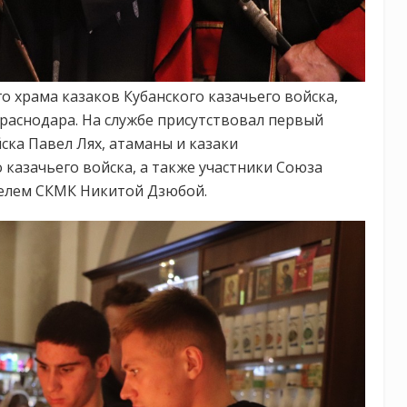
 храма казаков Кубанского казачьего войска,
раснодара. На службе присутствовал первый
ска Павел Лях, атаманы и казаки
 казачьего войска, а также участники Союза
телем СКМК Никитой Дзюбой.