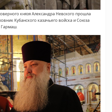
говерного князя Александра Невского прошла
ховник Кубанского казачьего войска и Союза
 Гармаш.