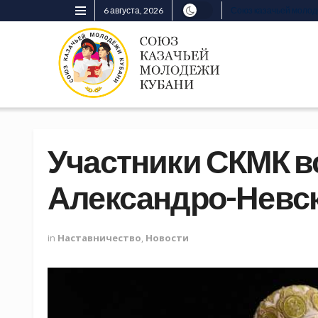
6 августа, 2026
Союз казачьей моло
Участники СКМК в
Александро-Невс
in
Наставничество
,
Новости