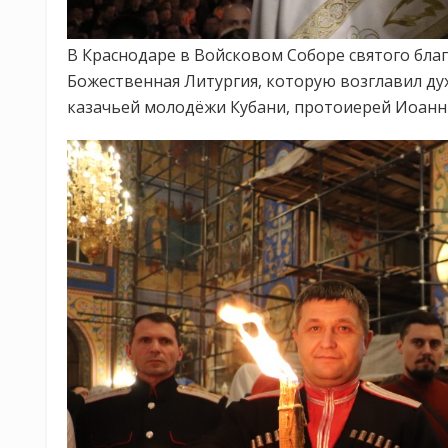
В Краснодаре в Войсковом Соборе святого бла
Божественная Литургия, которую возглавил ду
казачьей молодёжи Кубани, протоиерей Иоанн