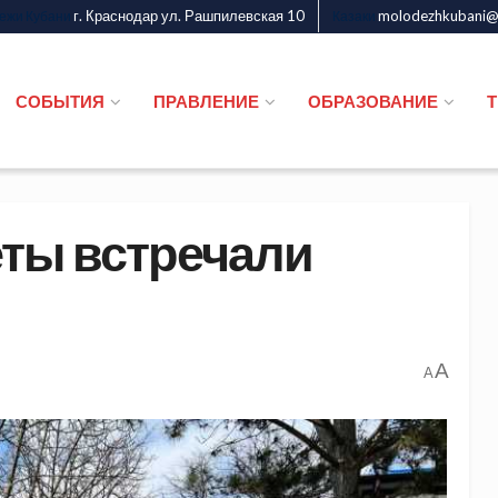
г. Краснодар ул. Рашпилевская 10
molodezhkubani@m
дежи Кубани
Казаки
СОБЫТИЯ
ПРАВЛЕНИЕ
ОБРАЗОВАНИЕ
ты встречали
A
A