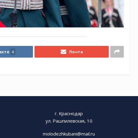
акте
4
Почта
г. Краснодар
ул. Рашпилевская, 10
molodezhkubani@mail.ru