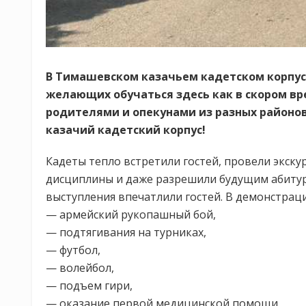
В Тимашевском казачьем кадетском корпус
желающих обучаться здесь как в скором вре
родителями и опекунами из разных районо
казачий кадетский корпус!
Кадеты тепло встретили гостей, провели экск
дисциплины и даже разрешили будущим абитур
выступления впечатлили гостей. В демонстра
— армейский рукопашный бой,
— подтягивания на турниках,
— футбол,
— волейбол,
— подъем гири,
— оказание первой медицинской помощи,