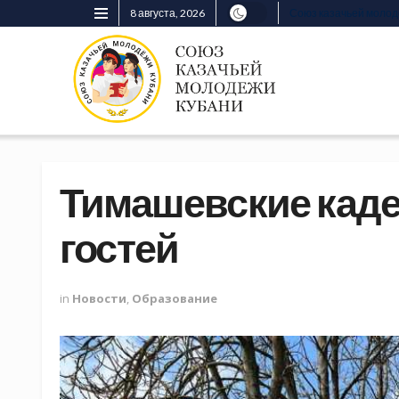
8 августа, 2026
Союз казачьей моло
Тимашевские каде
гостей
in
Новости
,
Образование