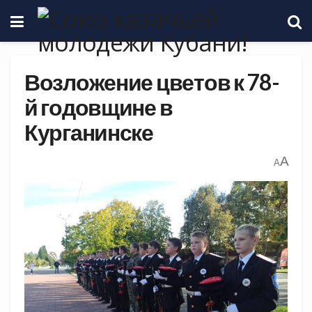
Возложение цветов к 78-
й годовщине в
Курганинске
A
A