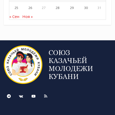
25
26
27
28
29
30
31
« Сен
Ноя »