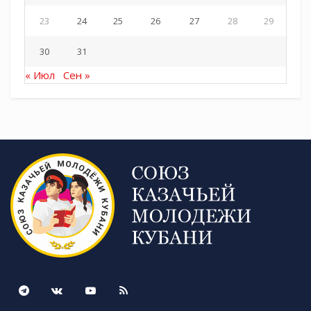
23
24
25
26
27
28
29
30
31
« Июл
Сен »