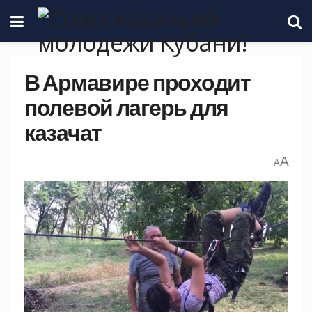
В Армавире проходит
полевой лагерь для
казачат
A
A