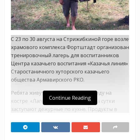
С 23 по 30 августа на Стрижибкиной горе возле
храмового комплекса Фортштадт организован
тренировочный лагерь для воспитанников
Центра казачьего воспитания «Казачья линия»
Старостаничного хуторского казачьего
общества Армавирского РКО.
Ребята живут в палатках, готовят еду на
Continue Reading
костре. «Лагерь круглосуточный, на сутки
заступают дежурные по кухне. Продукты в
ведомстве завхоза (из числа воспитанников),
выдаёт в соответствии с меню», — отметили
организаторы лагеря.