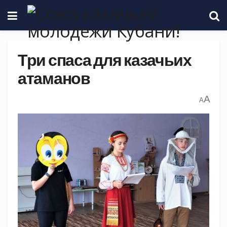
Три спаса для казачьих
атаманов
A
A