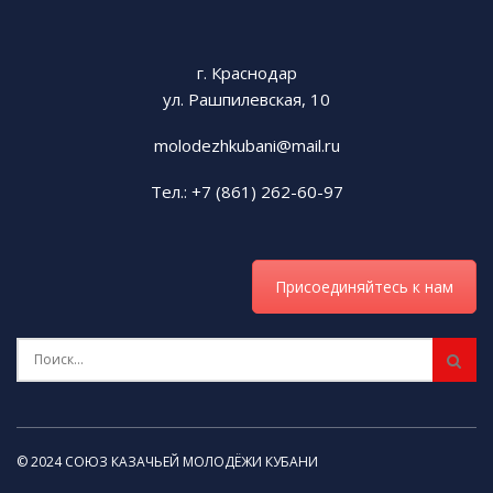
представительницы одной казачьей династии,
кровные родственницы и потомственные
казачки. Такая вот преемственность
г. Краснодар
поколений!
ул. Рашпилевская, 10
Было интересно наблюдать, как казачата
molodezhkubani@mail.ru
фольклорного коллектива «Родничок» в
Тел.: +7 (861) 262-60-97
театрализованной форме живо и интересно
рассказывали историю трех Спасов: Медового
(14 августа), Яблочного (19 августа) и Хлебного
Присоединяйтесь к нам
(29 августа), отмечать которые – давняя
традиция казачества. Дети с удовольствием
слушали своих старших товарищей. А в
специальных активных перерывах
праздничного представления дети играли в
старинные игры и пели казачьи песни.
© 2024 СОЮЗ КАЗАЧЬЕЙ МОЛОДЁЖИ КУБАНИ
В завершение программы атаман Кавказского