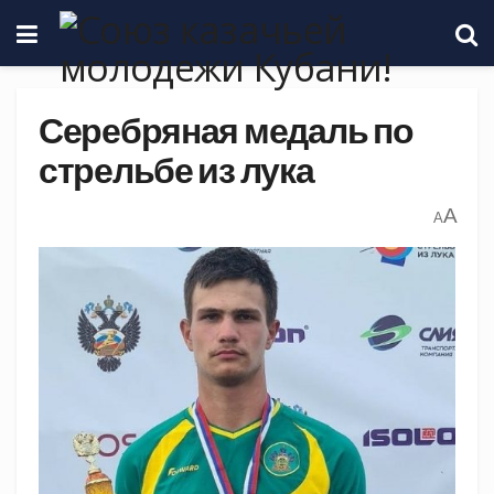
Серебряная медаль по
стрельбе из лука
A
A