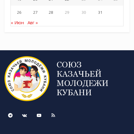
26
27
28
29
30
31
« Июн
Авг »