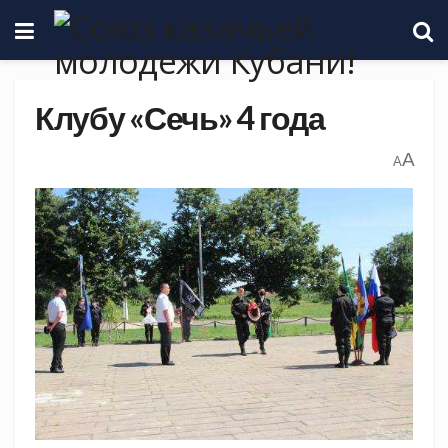
Клубу «Сечь» 4 года
A
A