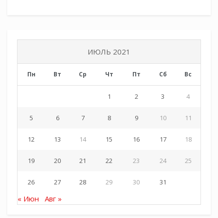
председатель Совета ветеранов Тысячного
сельского поселения Любовь Прокопенко, и.о.
главы Тысячного сельского поселения Алексей
Кузнецов.
ИЮЛЬ 2021
Выступавшие говорили о славном пути КВПК
«Сечь», его общественно-полезных делах и
Пн
Вт
Ср
Чт
Пт
Сб
Вс
участии во всех значимых военно-
1
2
3
4
патриотических и гражданских событиях
района, Гулькевичского районного казачьего
5
6
7
8
9
10
11
общества и ХКО «Тысячный».
12
13
14
15
16
17
18
​Особо отличившихся курсантов наградили
почетными грамотами. Для всего клуба от
19
20
21
22
23
24
25
атамана Гулькевичского районного казачьего
общества были приготовлены сладкие
26
27
28
29
30
31
подарки.
« Июн
Авг »
​Не остался в стороне и другой, не менее