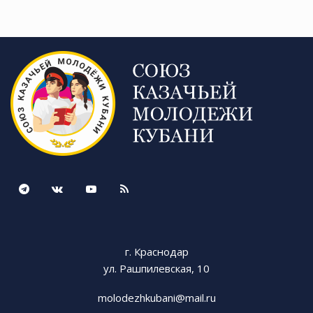
знаменитый в Гулькевичском районе казачий
военно-патриотический клуб «Русичи»,
воспитанники которого присоединились к
поздравлениям.
Руководитель КВПК «Русичи», казак ХКО
«Майкопское» Сергей Рачинский поздравил
курсантов «Сечи» и вручил им подарок.
​В завершение торжественной части курсанты
КВПК «Сечь» возложили венок к памятнику
павшим солдатам в годы Великой
Отечественной войны.
​Праздник продолжился в парке, где два клуба,
г. Краснодар
объединившись, провели показательное
ул. Рашпилевская, 10
занятие для всех желающих по спортивному
molodezhkubani@mail.ru
туризму. С огненным шоу выступила