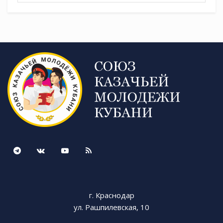
остаются председатель Апшеронского
отделения СКМК Игорь Байбарак с
молодежной казачьей сотней и объединением
«Орлята» (четыре человека из которых сейчас
участвуют в ликвидации последствий
наводнения в Туапсинском районе), а также
школа №13 имени А.Д. Знаменского города
Хадыженска, руководит которой директор
Елена Сильверстова.
За труд, вложенный в воспитание
подрастающего поколения, за участие в
молодежных мероприятиях в рамках работы
СКМК хочется сказать большое спасибо всем и
каждому, кто вкладывает в эту важную работу
свое время, энергию и сердце.
г. Краснодар
ул. Рашпилевская, 10
Татьяна Разбоева