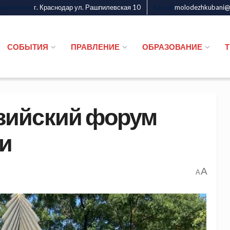
г. Краснодар ул. Рашпилевская 10
molodezhkubani@m
дежи Кубани
Казаки
СОБЫТИЯ
ПРАВЛЕНИЕ
ОБРАЗОВАНИЕ
зийский форум
и
A
A