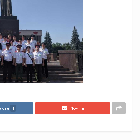
акте
4
Почта