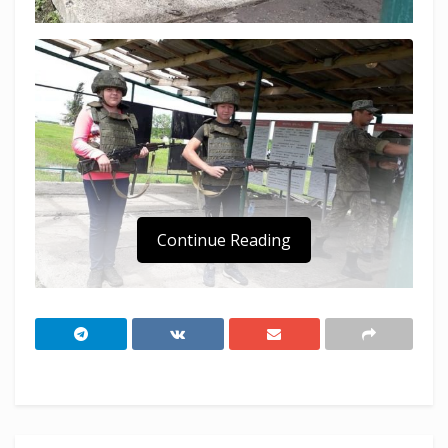
Continue Reading
Казачата​ школы №14 станицы Ярославской
Мостовского района​ приняли участие в​
тренировочных стрельбах на Майкопском
полигоне.