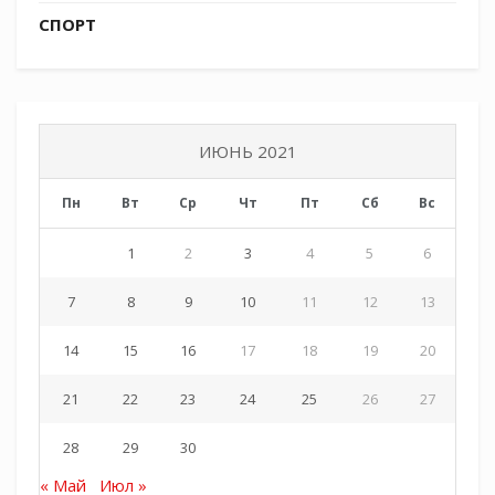
СПОРТ
— Спасибо вам за патриотическое воспитание
и разностороннее развитие наших детей!
ИЮНЬ 2021
Пн
Вт
Ср
Чт
Пт
Сб
Вс
1
2
3
4
5
6
7
8
9
10
11
12
13
14
15
16
17
18
19
20
21
22
23
24
25
26
27
28
29
30
« Май
Июл »