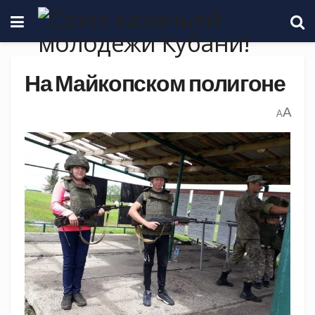
На Майкопском полигоне
A
A