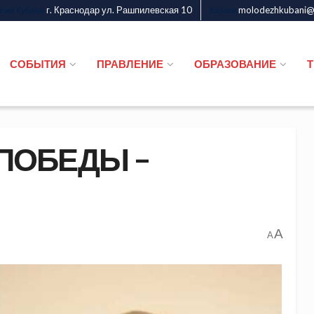
г. Краснодар ул. Рашпилевская 10
molodezhkubani@m
дежи Кубани
Казаки
СОБЫТИЯ
ПРАВЛЕНИЕ
ОБРАЗОВАНИЕ
ПОБЕДЫ –
A
A