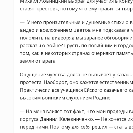
Михаил Жовницкий выбрал для участия в конку
ставят крестов», потому что ему нравится тво
— У него пронзительные и душевные стихи о в
видео и возложением цветов мне подсказала ма
положить на видеоряд мы заранее обговорили в
рассказы о войне? Грусть по погибшим и гордо
том, как в некоторых странах очерняют памят
земли от врага.
Ощущение чувства долга не вызывает у казач
протеста. Наоборот, оно кажется естественным
Практически все учащиеся Ейского казачьего ка
высоким воинским служением Родине.
— На меня влияет тот факт, что мои прадеды в
корпуса Даниил Железниченко. — Не хочется и
перед ними. Поэтому для себя решил — стать 