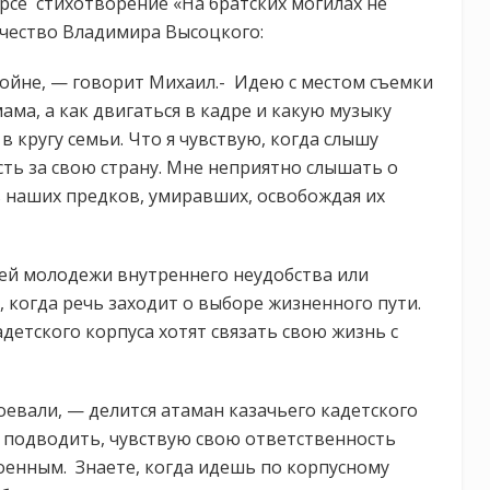
рсе стихотворение «На братских могилах не
рчество Владимира Высоцкого:
ойне, — говорит Михаил.- Идею с местом съемки
ма, а как двигаться в кадре и какую музыку
 кругу семьи. Что я чувствую, когда слышу
сть за свою страну. Мне неприятно слышать о
ь наших предков, умиравших, освобождая их
ьей молодежи внутреннего неудобства или
, когда речь заходит о выборе жизненного пути.
детского корпуса хотят связать свою жизнь с
оевали, — делится атаман казачьего кадетского
х подводить, чувствую свою ответственность
военным. Знаете, когда идешь по корпусному