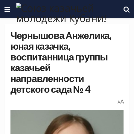
Чернышова Анжелика,
юная казачка,
воспитанница группы
казачьей
направленности
детского сада № 4
A
A