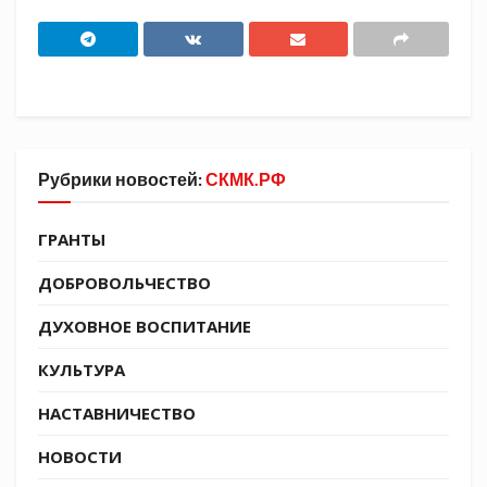
Чернышова Анжелика, юная казачка,
воспитанница группы казачьей
направленности детского сада № 4
Рубрики новостей:
СКМК.РФ
«Солнышко» (г. Белореченск).
ГРАНТЫ
ДОБРОВОЛЬЧЕСТВО
ДУХОВНОЕ ВОСПИТАНИЕ
КУЛЬТУРА
НАСТАВНИЧЕСТВО
НОВОСТИ