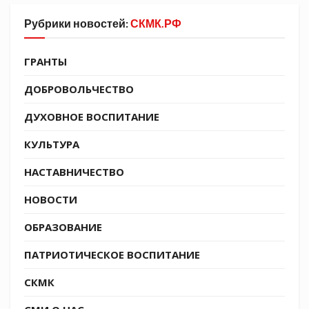
ансамбль народной песни «Казачьи напевы»
Рубрики новостей:
СКМК.РФ
МБОДО ДЮЦ станицы Ленинградской дарит
всеми любимую песню, знаменитую «Катюшу».
ГРАНТЫ
Не стесняйтесь, пойти вместе с нами!
ДОБРОВОЛЬЧЕСТВО
ДУХОВНОЕ ВОСПИТАНИЕ
КУЛЬТУРА
НАСТАВНИЧЕСТВО
НОВОСТИ
ОБРАЗОВАНИЕ
ПАТРИОТИЧЕСКОЕ ВОСПИТАНИЕ
СКМК