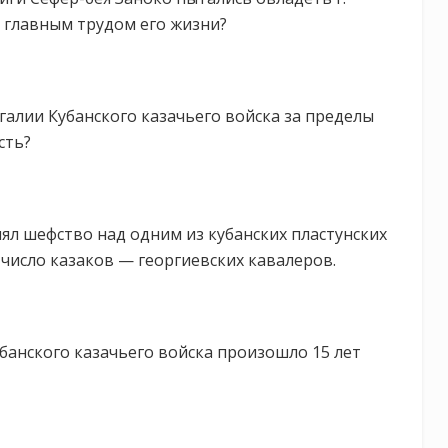
 главным трудом его жизни?
егалии Кубанского казачьего войска за пределы
сть?
нял шефство над одним из кубанских пластунских
 число казаков — георгиевских кавалеров.
убанского казачьего войска произошло 15 лет