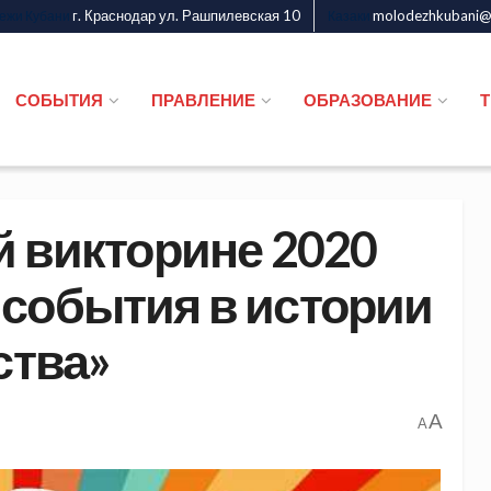
г. Краснодар ул. Рашпилевская 10
molodezhkubani@m
дежи Кубани
Казаки
СОБЫТИЯ
ПРАВЛЕНИЕ
ОБРАЗОВАНИЕ
й викторине 2020
события в истории
ства»
A
A