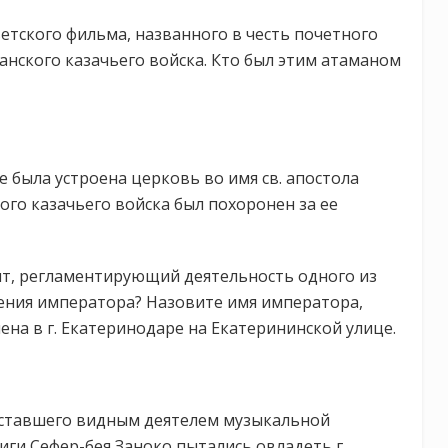
ветского фильма, названного в честь почетного
анского казачьего войска. Кто был этим атаманом
ре была устроена церковь во имя св. апостола
го казачьего войска был похоронен за ее
ент, регламентирующий деятельность одного из
дения императора? Назовите имя императора,
на в г. Екатеринодаре на Екатерининской улице.
, ставшего видным деятелем музыкальной
зиги Сефер-бея Заноко пытались овладеть г.