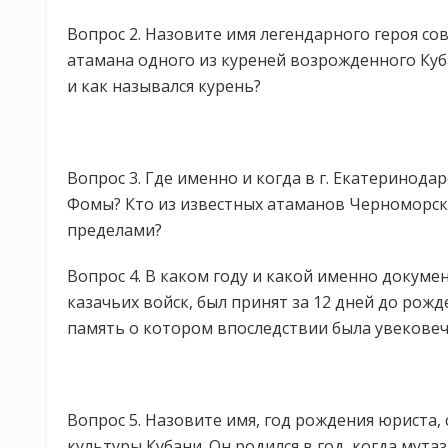
Вопрос 2. Назовите имя легендарного героя со
атамана одного из куреней возрожденного Куб
и как назывался курень?
Вопрос 3. Где именно и когда в г. Екатеринода
Фомы? Кто из известных атаманов Черноморско
пределами?
Вопрос 4. В каком году и какой именно докум
казачьих войск, был принят за 12 дней до рож
память о котором впоследствии была увековече
Вопрос 5. Назовите имя, год рождения юриста
культуры Кубани. Он родился в год, когда мута