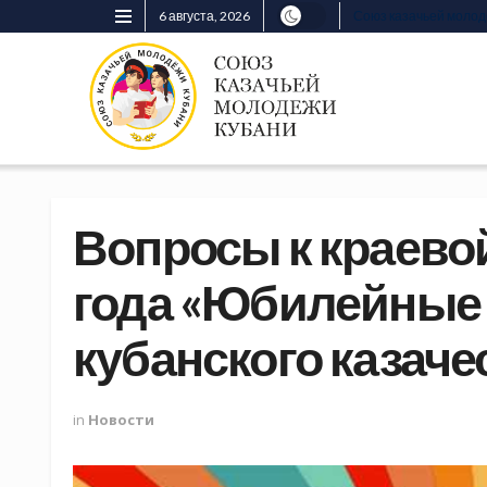
6 августа, 2026
Союз казачьей моло
Вопросы к краево
года «Юбилейные 
кубанского казаче
in
Новости