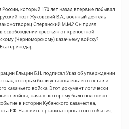
я России, который 170 лет назад впервые побывал
русский поэт Жуковский В.А., военный деятель
 законотворец Сперанский М.М.? Он приял
в освобождении крестьян от крепостной
нскому (Черноморскому) казачьему войску?
 Екатеринодар.
дерации Ельцин Б.Н. подписал Указ об утверждении
ства», которым были установлены его состав и
ого казачьего войска. Этот документ логически
ьего войска, начало которому было положено
обытие в истории Кубанского казачества,
та РФ. Назовите организаторов этого события,