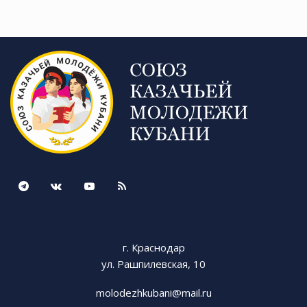
Работа добровольческих дружин, в состав
которых входят представители казачьих
обществ и активисты Союза казачьей
молодежи Кубани, ведется во всех
муниципальных образованиях нашего края.
В этот нелегкий период у каждого из нас есть
возможность присоединиться к всероссийской
Акции взаимопомощи во время пандемии
коронавируса #МЫВМЕСТЕ. Для этого
необходимо внимательно ознакомиться с
условиями регистрации на сайте https://
мывместе2020.рф/ и направить заявку в адрес
организаторов.
г. Краснодар
ул. Рашпилевская, 10
Вместе мы справимся!
molodezhkubani@mail.ru