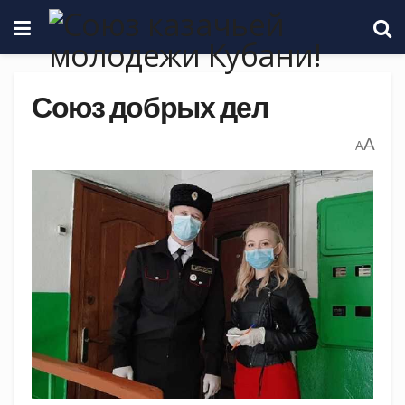
Союз добрых дел
A
A