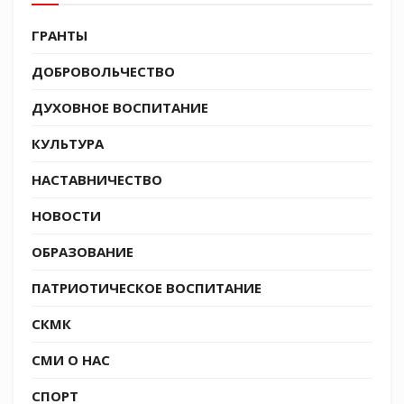
активное участие в боевых действиях на 1-м
Белорусском и втором украинских фронтах.
ГРАНТЫ
Награжден медалью «За отвагу».
ДОБРОВОЛЬЧЕСТВО
ДУХОВНОЕ ВОСПИТАНИЕ
Tags:
Бессмертный полк
КУЛЬТУРА
НАСТАВНИЧЕСТВО
НОВОСТИ
ОБРАЗОВАНИЕ
ПАТРИОТИЧЕСКОЕ ВОСПИТАНИЕ
СКМК
СМИ О НАС
СПОРТ