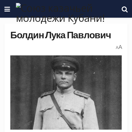
Болдин Лука Павлович
A
A