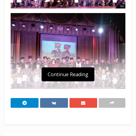
Continue Reading
Посвящение студентов Тимашевского
техникума кадровых резервов в казаки
Тимашевского районного казачьего общества
и освящение знамени молодежной казачьей
сотни техникума состоялись в районном Доме