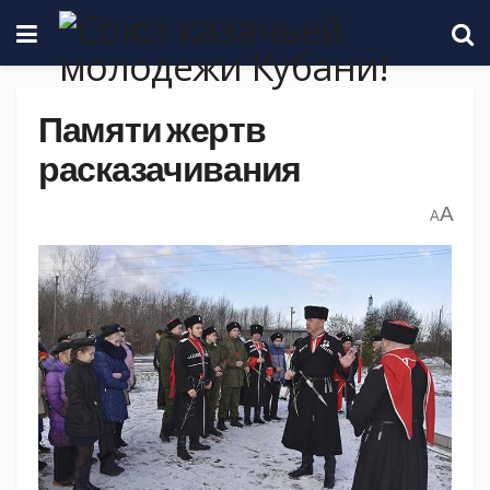
Памяти жертв
расказачивания
A
A