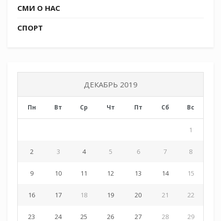
СМИ О НАС
святых. В этот день по
СПОРТ
народному поверью Николай Чудотворец
спускается с небес и помогает всем
нуждающимся.
ДЕКАБРЬ 2019
Надежда Луганская
Пн
Вт
Ср
Чт
Пт
Сб
Вс
1
2
3
4
5
6
7
8
9
10
11
12
13
14
15
16
17
18
19
20
21
22
23
24
25
26
27
28
29