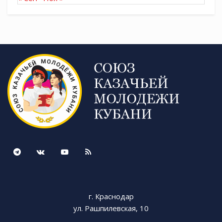
Гашевский. Они воодушевили ребят быть
казаками по вере и по духу, чтить
православные традиции.
На сегодняшний день в общеобразовательных
и дошкольных учреждениях города работают
50 казачьих классов и групп. В них обучаются 1
213 детей. Наряду с основными дисциплинами
ребята изучают историю и культуру
кубанского казачества, основы православия, а
также занимаются в казачьих военно-
спортивных клубах.
Галерея мероприятия:
г. Краснодар
ул. Рашпилевская, 10