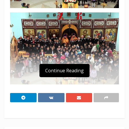
Continue Reading
Более 150-и первоклассников из шести
городских и сельских школ Горячеключевского
района дали клятву юного казака.
С каждым годом количество желающих
обучаться в казачьих классах, наряду с