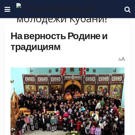
На верность Родине и
традициям
A
A