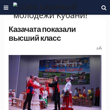
Казачата показали
высший класс
A
A