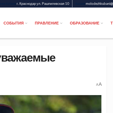
г. Краснодар ул. Рашпилевская 10
molodezhkubani@m
дежи Кубани
Казаки
СОБЫТИЯ
ПРАВЛЕНИЕ
ОБРАЗОВАНИЕ
 уважаемые
A
A