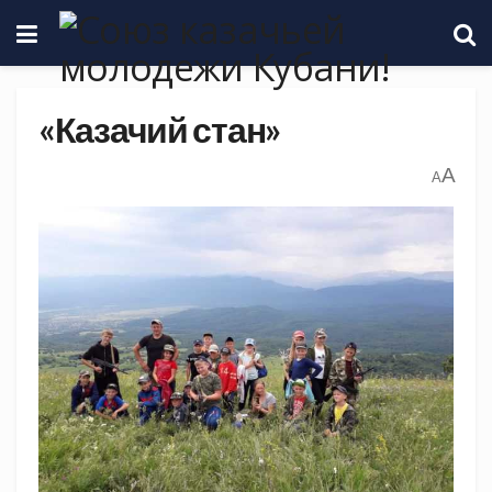
«Казачий стан»
A
A