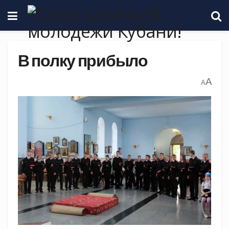
В полку прибыло
A
A