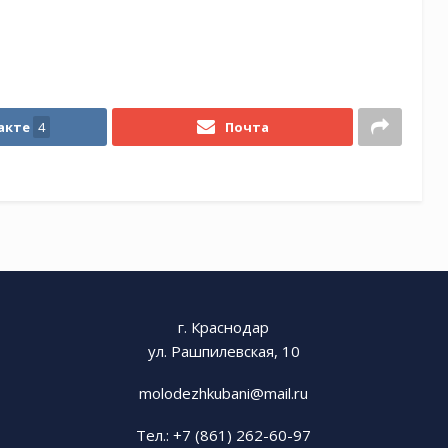
акте
4
Почта
г. Краснодар
ул. Рашпилевская, 10
molodezhkubani@mail.ru
Тел.: +7 (861) 262-60-97