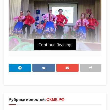
Continue Reading
В станице Бриньковской прошёл отчетный
концерт хореографического ансамбля
«Забава».
На протяжении двух лет участники
творческого коллектива, в который входят
более 70 ребят муниципального отделения
Рубрики новостей:
СКМК.РФ
Союза казачьей молодежи Кубани, в том числе
и воспитанники Бриньковского казачьего