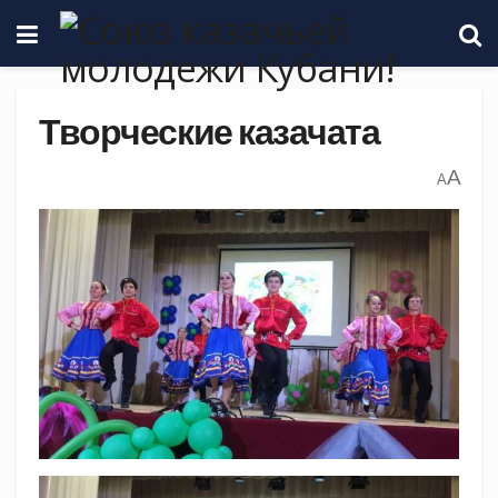
Творческие казачата
A
A