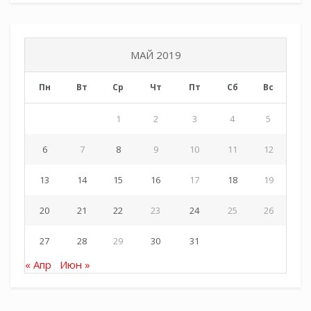
благодарственные письма.
Елена Шебалина.
МАЙ 2019
Галерея мероприятия:
Пн
Вт
Ср
Чт
Пт
Сб
Вс
1
2
3
4
5
6
7
8
9
10
11
12
13
14
15
16
17
18
19
20
21
22
23
24
25
26
27
28
29
30
31
« Апр
Июн »