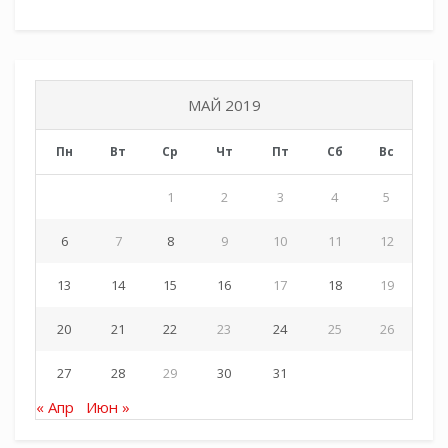
этапе конкурса чтецов в городе Краснодаре.
После беседы с ребятами заместитель
директора по учебно-методической работе
МАЙ 2019
Галина Свитлик провела для гостей экскурсию
по школе.
Пн
Вт
Ср
Чт
Пт
Сб
Вс
Виктория Бригневич
1
2
3
4
5
Галерея мероприятия:
6
7
8
9
10
11
12
13
14
15
16
17
18
19
20
21
22
23
24
25
26
27
28
29
30
31
« Апр
Июн »