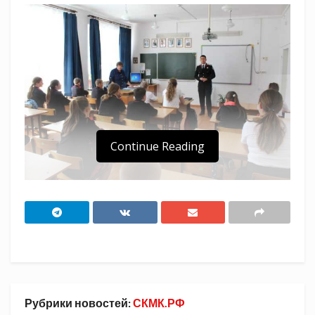
Continue Reading
В казачьей школе №28 Еремизино-
Борисовского сельского поселения состоялась
встреча председателя Тихорецкого отделения
Союза казачьей молодежи Кубани с учениками
шестого казачьего класса.
Рубрики новостей:
СКМК.РФ
Лидер молодежного движения района