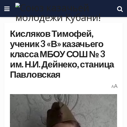
Кисляков Тимофей,
ученик 3 «В» казачьего
класса МБОУ СОШ № 3
им. Н.И. Дейнеко, станица
Павловская
A
A