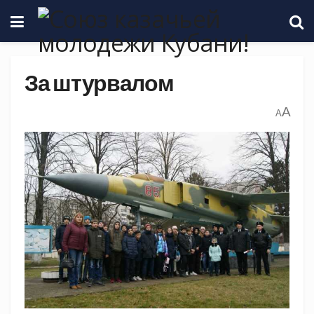
За штурвалом
A
A