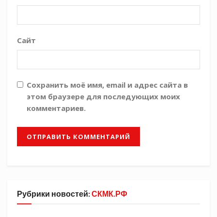
— Мне очень понравилась экскурсия, —
поделился впечатлениями Арсений
Подкорытов. – Быть пилотом – значит быть
Сайт
человеком образованным, при чем во всех
сферах. Вы только посмотрите, сколько в
кабине всяких кнопочек, лампочек, тумблеров!
Сохранить моё имя, email и адрес сайта в
Завершилось знакомство в учебном здании,
этом браузере для последующих моих
где расположены учебные тренажёры — копии
комментариев.
систем управления истребителей Як-130 и Л-39.
Инструкторы показали, как тренируются
курсанты перед полетом на настоящем
самолете. В конце экскурсии многие юноши
всерьёз задумались о том, чтобы связать свою
жизнь с лётным делом.
Рубрики новостей:
СКМК.РФ
Виктория Левина